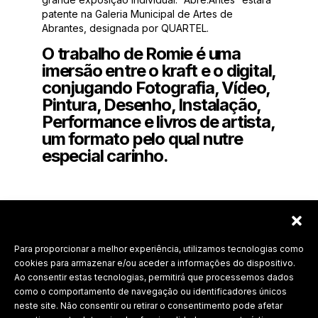
patente na Galeria Municipal de Artes de
Abrantes, designada por QUARTEL.
O trabalho de
Romie
é uma
imersão entre o kraft e o digital,
conjugando Fotografia, Vídeo,
Pintura, Desenho, Instalação,
Performance e livros de artista
,
um formato pelo qual nutre
especial carinho.
Para proporcionar a melhor experiência, utilizamos tecnologias como
Labdesign, Lda.
cookies para armazenar e/ou aceder a informações do dispositivo.
Ao consentir estas tecnologias, permitirá que processemos dados
©
2026 Todos os direitos reservados.
como o comportamento de navegação ou identificadores únicos
neste site. Não consentir ou retirar o consentimento pode afetar
Política de Privacidade