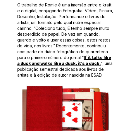
O trabalho de
Romie
é uma imersão entre o kraft
e o digital, conjugando Fotografia, Vídeo, Pintura,
Desenho, Instalação, Performance e livros de
artista
, um formato pelo qual nutre especial
carinho: “C
oleciono tudo,
E
tenho sempre muito
desperdício de papel
. De vez em quando,
guardo e volto a usar essas coisas
, estes
restos
de vida, nos livros.” Recentemente, contribuiu
com parte do diário fotográfico de quarentena
para o primeiro número do jornal
“
If
it
talks
like
a
duck
and
walks
like
a
duck
,
it’s
a
duck
.
”
, uma
publicação semestral
dedicada aos livros de
artista e à edição de autor
nascida na ESAD.