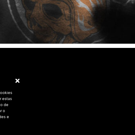
cookies
r estas
to de
r o
des e