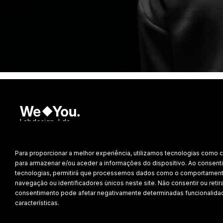
Labdesign, Lda.
©
2026 Todos os direitos reservados.
Para proporcionar a melhor experiência, utilizamos tecnologias como 
Política de Privacidade
para armazenar e/ou aceder a informações do dispositivo. Ao consenti
tecnologias, permitirá que processemos dados como o comportamen
navegação ou identificadores únicos neste site. Não consentir ou retira
consentimento pode afetar negativamente determinadas funcionalida
características.