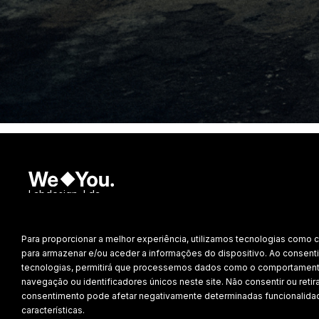
Labdesign, Lda.
©
2026 Todos os direitos reservados.
Para proporcionar a melhor experiência, utilizamos tecnologias como 
Política de Privacidade
para armazenar e/ou aceder a informações do dispositivo. Ao consenti
tecnologias, permitirá que processemos dados como o comportamen
navegação ou identificadores únicos neste site. Não consentir ou retira
consentimento pode afetar negativamente determinadas funcionalida
características.