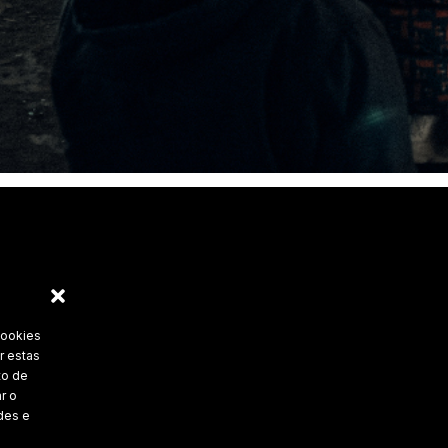
cookies
r estas
to de
r o
des e