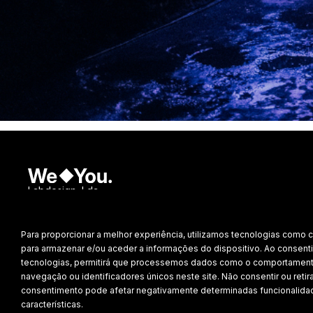
Labdesign, Lda.
©
2026 Todos os direitos reservados.
Para proporcionar a melhor experiência, utilizamos tecnologias como 
Política de Privacidade
para armazenar e/ou aceder a informações do dispositivo. Ao consenti
tecnologias, permitirá que processemos dados como o comportamen
navegação ou identificadores únicos neste site. Não consentir ou retira
consentimento pode afetar negativamente determinadas funcionalida
características.