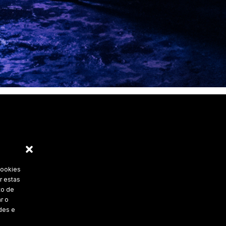
cookies
r estas
to de
r o
des e