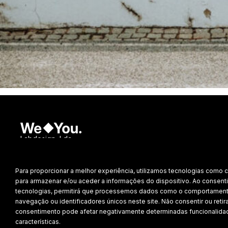
Labdesign, Lda.
©
2026 Todos os direitos reservados.
Para proporcionar a melhor experiência, utilizamos tecnologias como 
Política de Privacidade
para armazenar e/ou aceder a informações do dispositivo. Ao consenti
tecnologias, permitirá que processemos dados como o comportamen
navegação ou identificadores únicos neste site. Não consentir ou retira
consentimento pode afetar negativamente determinadas funcionalida
características.