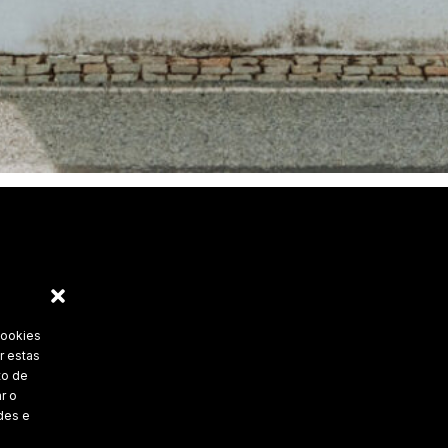
cookies
r estas
to de
r o
des e