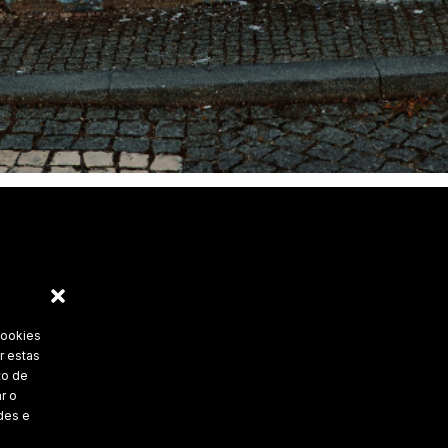
cookies
r estas
to de
r o
des e