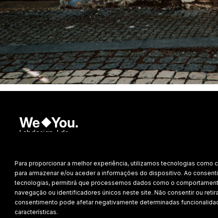
Labdesign, Lda.
©
2026 Todos os direitos reservados.
Para proporcionar a melhor experiência, utilizamos tecnologias como 
Política de Privacidade
para armazenar e/ou aceder a informações do dispositivo. Ao consenti
tecnologias, permitirá que processemos dados como o comportamen
navegação ou identificadores únicos neste site. Não consentir ou retira
consentimento pode afetar negativamente determinadas funcionalida
características.