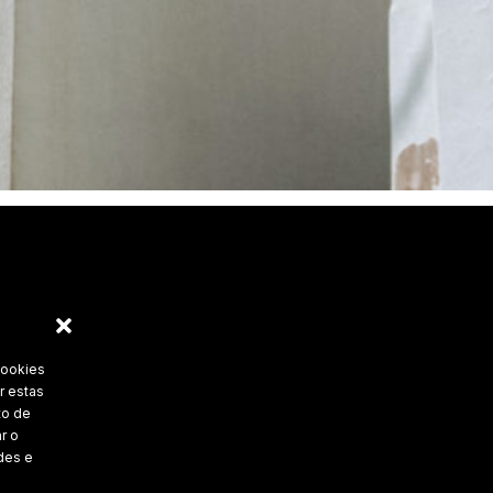
cookies
r estas
to de
r o
des e