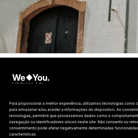
Labdesign, Lda.
©
2026 Todos os direitos reservados.
Para proporcionar a melhor experiência, utilizamos tecnologias como 
Política de Privacidade
para armazenar e/ou aceder a informações do dispositivo. Ao consenti
tecnologias, permitirá que processemos dados como o comportamen
navegação ou identificadores únicos neste site. Não consentir ou retira
consentimento pode afetar negativamente determinadas funcionalida
características.