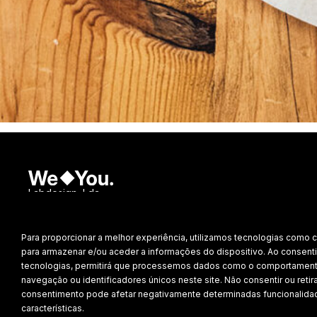
Labdesign, Lda.
©
2026 Todos os direitos reservados.
Para proporcionar a melhor experiência, utilizamos tecnologias como 
Política de Privacidade
para armazenar e/ou aceder a informações do dispositivo. Ao consenti
tecnologias, permitirá que processemos dados como o comportamen
navegação ou identificadores únicos neste site. Não consentir ou retira
consentimento pode afetar negativamente determinadas funcionalida
características.