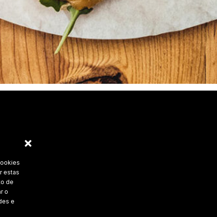
cookies
r estas
to de
r o
des e