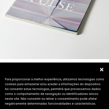
Para proporcionar a melhor experiência, utilizamos tecnologias como
Labdesign, Lda.
cookies para armazenar e/ou aceder a informações do dispositivo.
Ao consentir estas tecnologias, permitirá que processemos dados
©
2026 Todos os direitos reservados.
como o comportamento de navegação ou identificadores únicos
neste site. Não consentir ou retirar o consentimento pode afetar
Política de Privacidade
negativamente determinadas funcionalidades e características.