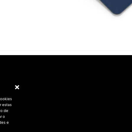
cookies
r estas
to de
r o
des e