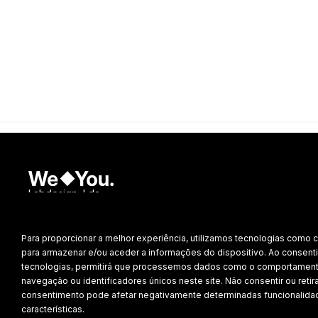
Labdesign, Lda.
©
2026 Todos os direitos reservados.
Para proporcionar a melhor experiência, utilizamos tecnologias como 
Política de Privacidade
para armazenar e/ou aceder a informações do dispositivo. Ao consenti
tecnologias, permitirá que processemos dados como o comportamen
navegação ou identificadores únicos neste site. Não consentir ou retira
consentimento pode afetar negativamente determinadas funcionalida
características.