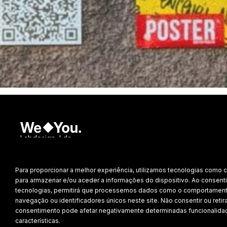
Labdesign, Lda.
©
2026 Todos os direitos reservados.
Para proporcionar a melhor experiência, utilizamos tecnologias como 
Política de Privacidade
para armazenar e/ou aceder a informações do dispositivo. Ao consenti
tecnologias, permitirá que processemos dados como o comportamen
navegação ou identificadores únicos neste site. Não consentir ou retira
consentimento pode afetar negativamente determinadas funcionalida
características.