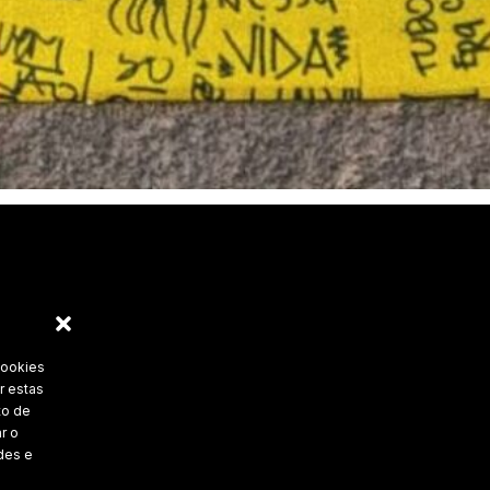
cookies
r estas
to de
r o
des e