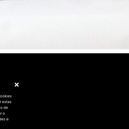
cookies
r estas
to de
r o
des e