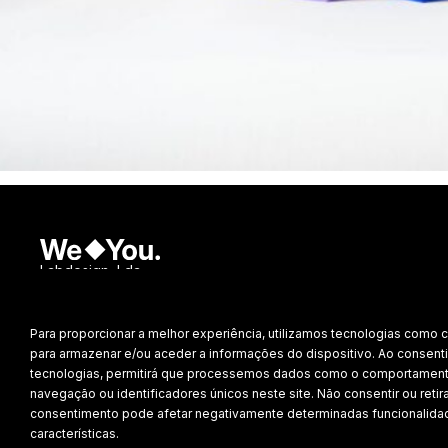
Labdesign, Lda.
©
2026 Todos os direitos reservados.
Para proporcionar a melhor experiência, utilizamos tecnologias como 
Política de Privacidade
para armazenar e/ou aceder a informações do dispositivo. Ao consenti
tecnologias, permitirá que processemos dados como o comportamen
navegação ou identificadores únicos neste site. Não consentir ou retira
consentimento pode afetar negativamente determinadas funcionalida
características.