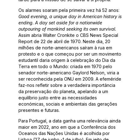
Os alarmes soaram pela primeira vez há 52 anos:
Good evening, a unique day in American history is
ending. A day set aside for a nationwide
outpouring of mankind seeking its own survival.
Assim abria Walter Cronkite o CBS News Special
Report de 22 de abril de 1970. Neste dia, 20
milhões de norte-americanos saíram à rua em
protesto e o que começou por ser um movimento
estudantil daria origem à celebração do Dia da
Terra em todo o Mundo: criada em 1970 pelo
senador norte-americano Gaylord Nelson, viria a
ser reconhecida pela ONU em 2009. A efeméride
faz-nos refletir sobre a verdadeira importância
da preservação do planeta, apelando a um
equilíbrio justo entre as necessidades
económicas, sociais e ambientais das gerações
presentes e futuras.
Para Portugal, a data ganha uma relevância ainda
maior em 2022, ano em que a Conferência dos
Oceanos das Nações Unidas é acolhida por
Lisboa (27 de junho -1 de julho). Em jeito de