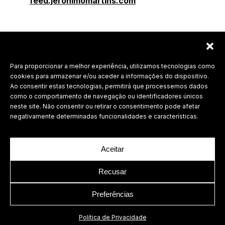
feed.jeronimomartins.com
Para proporcionar a melhor experiência, utilizamos tecnologias como
Labdesign, Lda.
cookies para armazenar e/ou aceder a informações do dispositivo.
Ao consentir estas tecnologias, permitirá que processemos dados
©
2026 Todos os direitos reservados.
como o comportamento de navegação ou identificadores únicos
neste site. Não consentir ou retirar o consentimento pode afetar
Política de Privacidade
negativamente determinadas funcionalidades e características.
Aceitar
Recusar
Preferências
Política de Privacidade