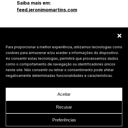
Saiba mais em:
feed.jeronimomartins.com
Para proporcionar a melhor experiência, utilizamos tecnologias como
Labdesign, Lda.
cookies para armazenar e/ou aceder a informações do dispositivo.
Ao consentir estas tecnologias, permitirá que processemos dados
©
2026 Todos os direitos reservados.
como o comportamento de navegação ou identificadores únicos
neste site. Não consentir ou retirar o consentimento pode afetar
Política de Privacidade
negativamente determinadas funcionalidades e características.
Aceitar
Recusar
Preferências