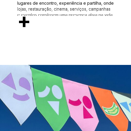
lugares de encontro, experiência e partilha, onde
lojas, restauração, cinema, serviços, campanhas
+
e eventos constroem uma presença ativa na vida
das comunidades. Desde 2011, acompanhamos o
Grupo Alegro na construção, implementação e
evolução da sua estratégia de comunicação.
Trabalhamos em articulação direta com as
equipas de marketing de cada centro,
assegurando alinhamento entre posicionamento,
linguagem e aplicação. Num universo distribuído
por diferentes territórios, o desafio é manter uma
identidade clara e consistente, respeitando as
especificidades locais sem perder coesão
global.
O nosso papel é garantir que o espírito da marca,
próximo, positivo e dinâmico, se traduz de forma
coerente em todos os pontos de contacto. Um
acompanhamento contínuo, assegurando
integridade visual, consistência estratégica e
adaptação a cada contexto. O reconhecimento
como Superbrands reflete esse percurso
sustentado e a consolidação da marca a nível