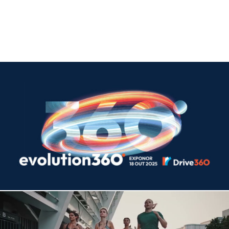
assumiu esta transição como uma evolução
natural do seu percurso. O desafio foi preservar
a ligação ao legado da marca, ao mesmo tempo
que se afirmava uma nova ambição, uma
proposta de valor mais definida e uma identidade
alinhada com o futuro do negócio.
A nova marca foi apresentada no evento anual
da Create Business, perante colaboradores,
parceiros e stakeholders. Para este momento,
desenvolvemos o conceito, a identidade e a
experiência global, criando uma linguagem visual
e narrativa capaz de tornar a transição clara,
coerente e imersiva.
O projeto integrou o desenvolvimento do
conceito criativo, do sistema gráfico e da sua
aplicação aos diferentes momentos do evento,
incluindo espaço, palco, conteúdos, suportes