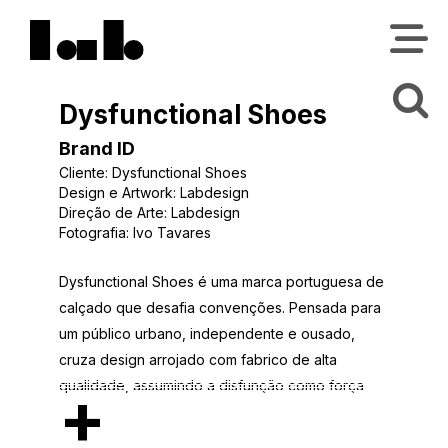
Dysfunctional Shoes
Brand ID
Cliente: Dysfunctional Shoes
Design e Artwork: Labdesign
Direção de Arte: Labdesign
Fotografia: Ivo Tavares
Dysfunctional Shoes é uma marca portuguesa de
calçado que desafia convenções. Pensada para
um público urbano, independente e ousado,
cruza design arrojado com fabrico de alta
+
qualidade, assumindo a disfunção como força
criativa.Desenvolvemos a identidade da marca,
partindo do princípio de que essa atitude teria de