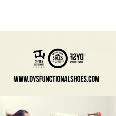
se refletir na sua expressão visual.
Assim, construímos uma linguagem
diferenciadora, com tipografia marcante e
grafismos inspirados em movimento e rutura,
traduzindo irreverência, energia e autenticidade.
Cada
um dos
elemento visuais comunica
personalidade e posiciona a marca de forma
única no universo urbano contemporâneo.