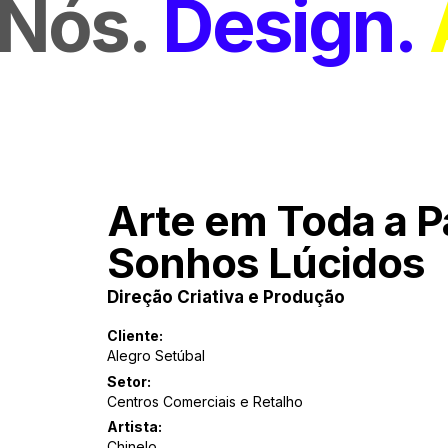
Nós
Design
Arte em Toda a P
Sonhos Lúcidos
Direção Criativa e Produção
Cliente:
Alegro Setúbal
Setor:
Centros Comerciais e Retalho
Artista:
Chinelo