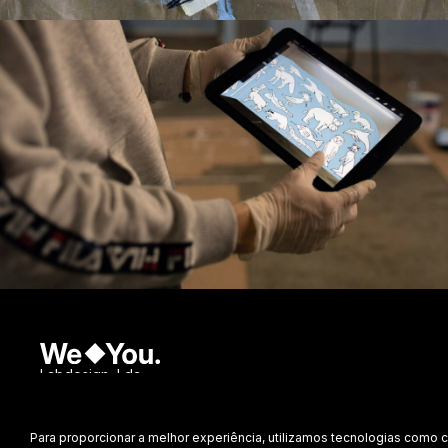
Labdesign, Lda.
©
2026 Todos os direitos reservados.
Para proporcionar a melhor experiência, utilizamos tecnologias como 
Política de Privacidade