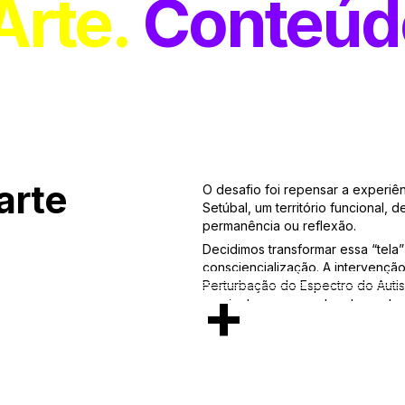
Arte
Conteúd
arte
O desafio foi repensar a experi
Setúbal, um território funcional, 
permanência ou reflexão.
Decidimos transformar essa “tela
consciencialização. A intervenção 
Perturbação do Espectro do Autis
+
invisível, aproximando o tema da 
Com curadoria do Departamento® /
integrou o programa “Arte em Tod
plataforma ativa de cultura e res
técnico numa superfície de expr
para os clientes Alegro.