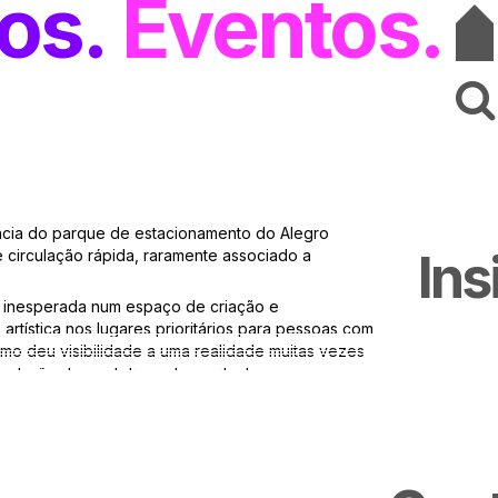
os
Eventos
ência do parque de estacionamento do Alegro
Ins
de circulação rápida, raramente associado a
” inesperada num espaço de criação e
artística nos lugares prioritários para pessoas com
mo deu visibilidade a uma realidade muitas vezes
inclusão do quotidiano dos visitantes.
 Labdesign e mural do artista Chinelo, o projeto
a a Parte”, afirmando o centro comercial como
ponsabilidade social. Ao transformar um espaço
essão, criámos uma nova camada de experiência