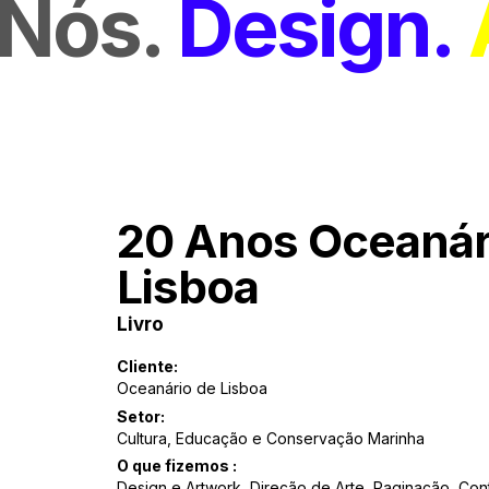
Nós
Design
20 Anos Oceanár
Lisboa
Livro
Cliente:
Oceanário de Lisboa
Setor:
Cultura, Educação e Conservação Marinha
O que fizemos :
Design e Artwork, Direção de Arte, Paginação, Con