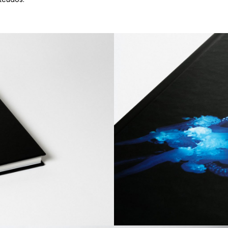
O resultado é uma peça editorial 
conhecimento e projeta uma visão
estratégico de uma instituição q