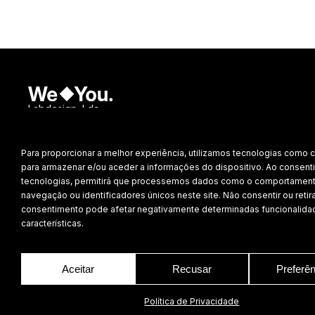
Labdesign, Lda.
©
2026 Todos os direitos reservados.
Para proporcionar a melhor experiência, utilizamos tecnologias como 
Política de Privacidade
para armazenar e/ou aceder a informações do dispositivo. Ao consenti
tecnologias, permitirá que processemos dados como o comportamen
navegação ou identificadores únicos neste site. Não consentir ou retira
consentimento pode afetar negativamente determinadas funcionalida
características.
Aceitar
Recusar
Preferê
Vai Dar Portugal
Política de Privacidade