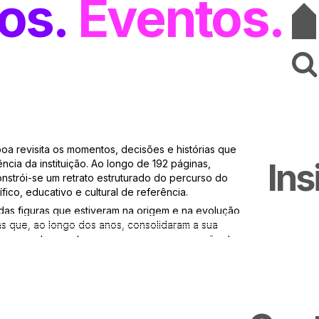
os
Eventos
oa revisita os momentos, decisões e histórias que
Ins
cia da instituição. Ao longo de 192 páginas,
onstrói-se um retrato estruturado do percurso do
fico, educativo e cultural de referência.
das figuras que estiveram na origem e na evolução
s que, ao longo dos anos, consolidaram a sua
o ao mundo marinho e promover a conservação da
 conceito gráfico e editorial da obra, assegurando
onduzimos o processo de entrevistas às equipas e
 início do projeto, estruturando e produzindo
odução incluiu ainda a coordenação e