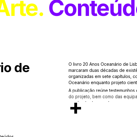
Arte
Conteúd
io de
O livro 20 Anos Oceanário de Lisb
marcaram duas décadas de existên
organizadas em sete capítulos, c
Oceanário enquanto projeto cientí
A publicação reúne testemunhos 
do projeto, bem como das equipa
+
missão de democratizar o acess
vida no planeta. Desenvolvemos o
o design, artwork e paginação. C
protagonistas envolvidos desde o
integralmente os conteúdos. A pr
acompanhamento da tradução.
teúdos.